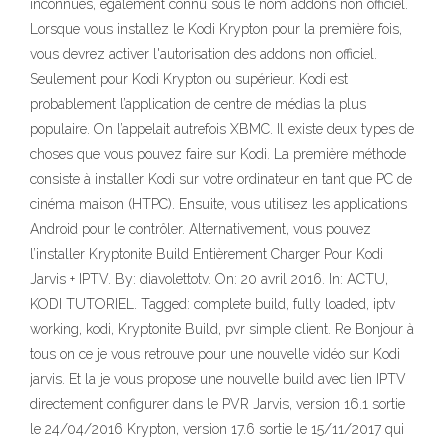
inconnues, également connu sous le nom addons non officiel.
Lorsque vous installez le Kodi Krypton pour la première fois,
vous devrez activer l'autorisation des addons non officiel.
Seulement pour Kodi Krypton ou supérieur. Kodi est
probablement l’application de centre de médias la plus
populaire. On l’appelait autrefois XBMC. Il existe deux types de
choses que vous pouvez faire sur Kodi. La première méthode
consiste à installer Kodi sur votre ordinateur en tant que PC de
cinéma maison (HTPC). Ensuite, vous utilisez les applications
Android pour le contrôler. Alternativement, vous pouvez
l’installer Kryptonite Build Entièrement Charger Pour Kodi
Jarvis + IPTV. By: diavolettotv. On: 20 avril 2016. In: ACTU,
KODI TUTORIEL. Tagged: complete build, fully loaded, iptv
working, kodi, Kryptonite Build, pvr simple client. Re Bonjour à
tous on ce je vous retrouve pour une nouvelle vidéo sur Kodi
jarvis. Et la je vous propose une nouvelle build avec lien IPTV
directement configurer dans le PVR Jarvis, version 16.1 sortie
le 24/04/2016 Krypton, version 17.6 sortie le 15/11/2017 qui