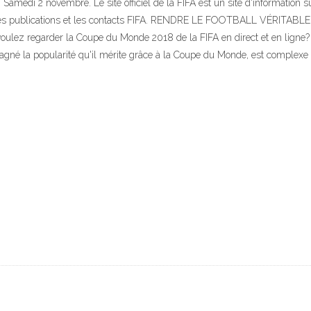
Samedi 2 novembre. Le site officiel de la FIFA est un site d'information su
eu, les publications et les contacts FIFA. RENDRE LE FOOTBALL VÉR
ez regarder la Coupe du Monde 2018 de la FIFA en direct et en ligne? 
n gagné la popularité qu'il mérite grâce à la Coupe du Monde, est comple