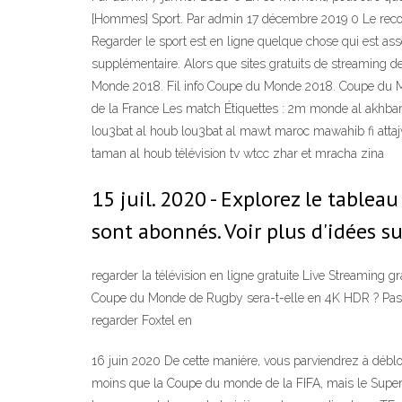
[Hommes] Sport. Par admin 17 décembre 2019 0 Le recor
Regarder le sport est en ligne quelque chose qui est as
supplémentaire. Alors que sites gratuits de streaming d
Monde 2018. Fil info Coupe du Monde 2018. Coupe du Mo
de la France Les match Étiquettes : 2m monde al akhbar a
lou3bat al houb lou3bat al mawt maroc mawahib fi at
taman al houb télévision tv wtcc zhar et mracha zina
15 juil. 2020 - Explorez le table
sont abonnés. Voir plus d'idées s
regarder la télévision en ligne gratuite Live Streaming g
Coupe du Monde de Rugby sera-t-elle en 4K HDR ? Pas a
regarder Foxtel en
16 juin 2020 De cette manière, vous parviendrez à déblo
moins que la Coupe du monde de la FIFA, mais le Super 