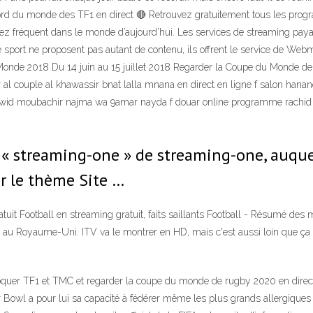
d du monde des TF1 en direct 🔴 Retrouvez gratuitement tous les progr
sez fréquent dans le monde d’aujourd’hui. Les services de streaming paya
e sport ne proposent pas autant de contenu, ils offrent le service de Web
nde 2018 Du 14 juin au 15 juillet 2018 Regarder la Coupe du Monde de 
l couple al khawassir bnat lalla mnana en direct en ligne f salon hanane 
tajwid moubachir najma wa 9amar nayda f douar online programme rachi
au « streaming-one » de streaming-one, auque
ur le thème Site …
ratuit Football en streaming gratuit, faits saillants Football - Résumé des
u Royaume-Uni. ITV va le montrer en HD, mais c'est aussi loin que ça v
quer TF1 et TMC et regarder la coupe du monde de rugby 2020 en direct à 
Bowl a pour lui sa capacité à fédérer même les plus grands allergiques