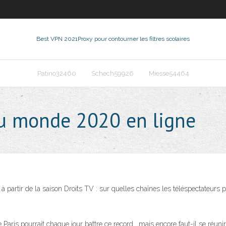
Best VPN 2021
Proxy pour contourner les filtres scolaires
Patino32460
Schech59926
Miesse54464
du monde 2020 en ligne
 partir de la saison Droits TV : sur quelles chaînes les téléspectateurs po
aris pourrait chaque jour battre ce record… mais encore faut-il se réunir 