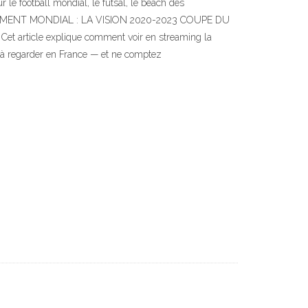
r le football mondial, le futsal, le beach des
ITABLEMENT MONDIAL : LA VISION 2020-2023 COUPE DU
Cet article explique comment voir en streaming la
xe à regarder en France — et ne comptez