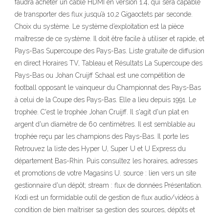
faudra acheter un câble HDMI en version 1.4, qui sera capable
de transporter des flux jusqu’à 10,2 Gigaoctets par seconde.
Choix du système. Le système d’exploitation est la pièce
maîtresse de ce système. Il doit être facile à utiliser et rapide, et
Pays-Bas Supercoupe des Pays-Bas. Liste gratuite de diffusion
en direct Horaires TV, Tableau et Résultats La Supercoupe des
Pays-Bas ou Johan Cruijff Schaal est une compétition de
football opposant le vainqueur du Championnat des Pays-Bas
à celui de la Coupe des Pays-Bas. Elle a lieu depuis 1991. Le
trophée. C'est le trophée Johan Cruijff. Il s'agit d'un plat en
argent d'un diamètre de 60 centimètres. Il est semblable au
trophée reçu par les champions des Pays-Bas. Il porte les
Retrouvez la liste des Hyper U, Super U et U Express du
département Bas-Rhin. Puis consultez les horaires, adresses
et promotions de votre Magasins U. source : lien vers un site
gestionnaire d'un dépôt; stream : flux de données Présentation.
Kodi est un formidable outil de gestion de flux audio/vidéos à
condition de bien maîtriser sa gestion des sources, dépôts et