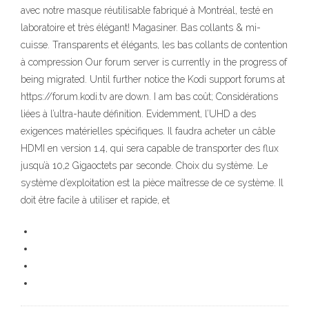
avec notre masque réutilisable fabriqué à Montréal, testé en
laboratoire et très élégant! Magasiner. Bas collants & mi-
cuisse. Transparents et élégants, les bas collants de contention
à compression Our forum server is currently in the progress of
being migrated. Until further notice the Kodi support forums at
https://forum.kodi.tv are down. I am bas coût; Considérations
liées à l’ultra-haute définition. Evidemment, l’UHD a des
exigences matérielles spécifiques. Il faudra acheter un câble
HDMI en version 1.4, qui sera capable de transporter des flux
jusqu’à 10,2 Gigaoctets par seconde. Choix du système. Le
système d’exploitation est la pièce maîtresse de ce système. Il
doit être facile à utiliser et rapide, et